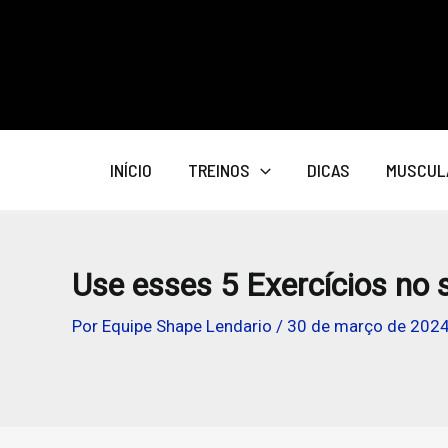
Ir
para
o
conteúdo
INÍCIO
TREINOS
DICAS
MUSCUL
Use esses 5 Exercícios no 
Por
Equipe Shape Lendario
/
30 de março de 202