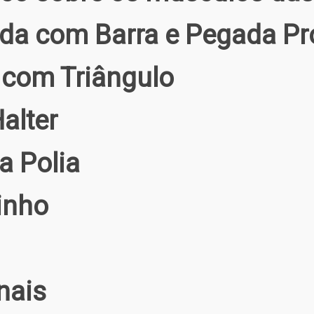
da com Barra e Pegada P
 com Triângulo
alter
a Polia
inho
nais