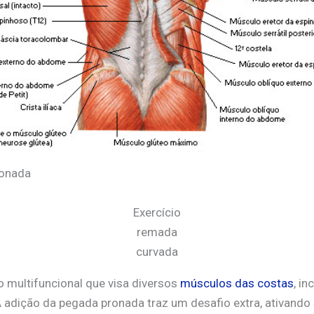
ronada
Exercício
remada
curvada
 multifuncional que visa diversos
músculos das costas
, i
 A adição da pegada pronada traz um desafio extra, ativand