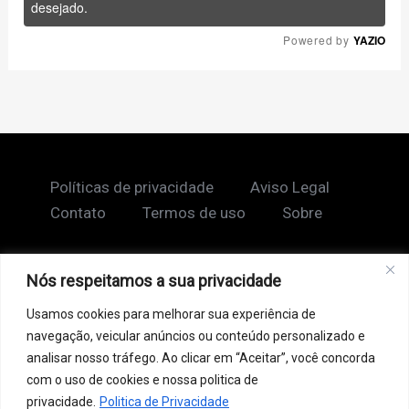
desejado.
Powered by
YAZIO
Políticas de privacidade
Aviso Legal
Contato
Termos de uso
Sobre
Nós respeitamos a sua privacidade
Copyright © 2026 Shape Lendário
Usamos cookies para melhorar sua experiência de
Ao acessar este site, você concorda com nossos
navegação, veicular anúncios ou conteúdo personalizado e
Termos de Uso e Política de Privacidade. Este site
analisar nosso tráfego. Ao clicar em “Aceitar”, você concorda
pode conter links patrocinados, incluindo do Google
com o uso de cookies e nossa politica de
AdSense, e links de afiliados. Podemos receber uma
privacidade.
Politica de Privacidade