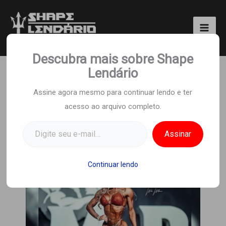
Ir
para
o
Shape Lendário
conteúdo
Descubra mais sobre Shape
Lendário
Hipertrofia feminina: O
Assine agora mesmo para continuar lendo e ter
acesso ao arquivo completo.
guia completo
Digite seu e-mail…
Por
Equipe Shape Lendario
/
6 de maio de
Assinar
2024
Continuar lendo