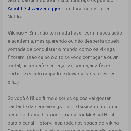
vida e carreira do ator, fisiculturista, e ex politico
Arnold Schwarzenegger
. Um documentário da
Netflix.
Vikings
– Sim, não tem nada haver com musculação
e academia, mas querendo ou não desperta aquela
vontade de conquistar o mundo como os vikings
fizeram. (não culpe o site se você começar a ouvir
metal, beber café sem açúcar, começar a fazer
corte de cabelo raspado e deixar a barba crescer
ein…)
Se você é fã de filme e séries épicos vai gostar
bastante da série vikings. Que é basicamente uma
série de drama histórico criada por Michael Hirst
para o canal History. Inspirada nas sagas do Viking
Ragnar Lodbrok, a série retrata sua ascensão, desde