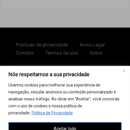
Políticas de privacidade
Aviso Legal
Contato
Termos de uso
Sobre
Nós respeitamos a sua privacidade
Copyright © 2026 Shape Lendário
Usamos cookies para melhorar sua experiência de
Ao acessar este site, você concorda com nossos
navegação, veicular anúncios ou conteúdo personalizado e
Termos de Uso e Política de Privacidade. Este site
analisar nosso tráfego. Ao clicar em “Aceitar”, você concorda
pode conter links patrocinados, incluindo do Google
com o uso de cookies e nossa politica de
AdSense, e links de afiliados. Podemos receber uma
privacidade.
Politica de Privacidade
comissão por vendas feitas através desses links. o
Aceitar tudo
conteúdo aqui presente, incluindo textos, é protegido