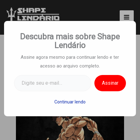
Ir
para
o
Shape Lendário
conteúdo
Descubra mais sobre Shape
Lendário
Esses filmes, séries e
Assine agora mesmo para continuar lendo e ter
acesso ao arquivo completo.
animes vão te motivar a
Digite seu e-mail…
treinar na academia
Assinar
Por
Equipe Shape Lendario
/
30 de abril de
2024
Continuar lendo