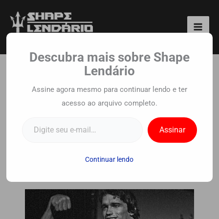
Ir
para
o
Shape Lendário
conteúdo
Descubra mais sobre Shape
Lendário
Tríceps Testa:
Assine agora mesmo para continuar lendo e ter
acesso ao arquivo completo.
Treinamento Eficaz
Digite seu e-mail…
Para Braços Fortes e
Assinar
Volumosos
Continuar lendo
Por
Equipe Shape Lendario
/
9 de outubro de
2023