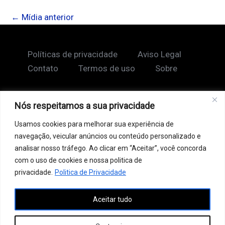
←
Mídia anterior
Políticas de privacidade
Aviso Legal
Contato
Termos de uso
Sobre
Nós respeitamos a sua privacidade
Copyright © 2026 Shape Lendário
Usamos cookies para melhorar sua experiência de
Ao acessar este site, você concorda com nossos
navegação, veicular anúncios ou conteúdo personalizado e
Termos de Uso e Política de Privacidade. Este site
analisar nosso tráfego. Ao clicar em “Aceitar”, você concorda
pode conter links patrocinados, incluindo do Google
com o uso de cookies e nossa politica de
AdSense, e links de afiliados. Podemos receber uma
privacidade.
Politica de Privacidade
comissão por vendas feitas através desses links. o
Aceitar tudo
conteúdo aqui presente, incluindo textos, é protegido
por direitos autorais e não pode ser reproduzido,