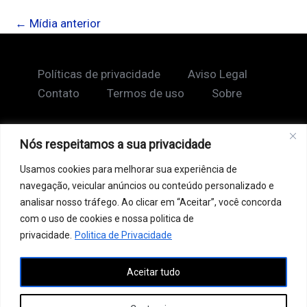
←
Mídia anterior
Políticas de privacidade
Aviso Legal
Contato
Termos de uso
Sobre
Nós respeitamos a sua privacidade
Copyright © 2026 Shape Lendário
Usamos cookies para melhorar sua experiência de
Ao acessar este site, você concorda com nossos
navegação, veicular anúncios ou conteúdo personalizado e
Termos de Uso e Política de Privacidade. Este site
analisar nosso tráfego. Ao clicar em “Aceitar”, você concorda
pode conter links patrocinados, incluindo do Google
com o uso de cookies e nossa politica de
AdSense, e links de afiliados. Podemos receber uma
privacidade.
Politica de Privacidade
comissão por vendas feitas através desses links. o
Aceitar tudo
conteúdo aqui presente, incluindo textos, é protegido
por direitos autorais e não pode ser reproduzido,