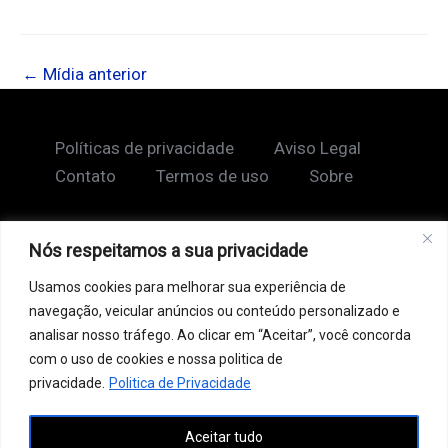
←
Mídia anterior
Políticas de privacidade
Aviso Legal
Contato
Termos de uso
Sobre
Nós respeitamos a sua privacidade
Copyright © 2026 Shape Lendário
Usamos cookies para melhorar sua experiência de
Ao acessar este site, você concorda com nossos
navegação, veicular anúncios ou conteúdo personalizado e
Termos de Uso e Política de Privacidade. Este site
analisar nosso tráfego. Ao clicar em “Aceitar”, você concorda
pode conter links patrocinados, incluindo do Google
com o uso de cookies e nossa politica de
AdSense, e links de afiliados. Podemos receber uma
privacidade.
Politica de Privacidade
comissão por vendas feitas através desses links. o
Aceitar tudo
conteúdo aqui presente, incluindo textos, é protegido