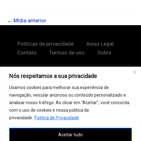
←
Mídia anterior
Políticas de privacidade
Aviso Legal
Contato
Termos de uso
Sobre
Nós respeitamos a sua privacidade
Copyright © 2026 Shape Lendário
Usamos cookies para melhorar sua experiência de
Ao acessar este site, você concorda com nossos
navegação, veicular anúncios ou conteúdo personalizado e
Termos de Uso e Política de Privacidade. Este site
analisar nosso tráfego. Ao clicar em “Aceitar”, você concorda
pode conter links patrocinados, incluindo do Google
com o uso de cookies e nossa politica de
AdSense, e links de afiliados. Podemos receber uma
privacidade.
Politica de Privacidade
comissão por vendas feitas através desses links. o
Aceitar tudo
conteúdo aqui presente, incluindo textos, é protegido