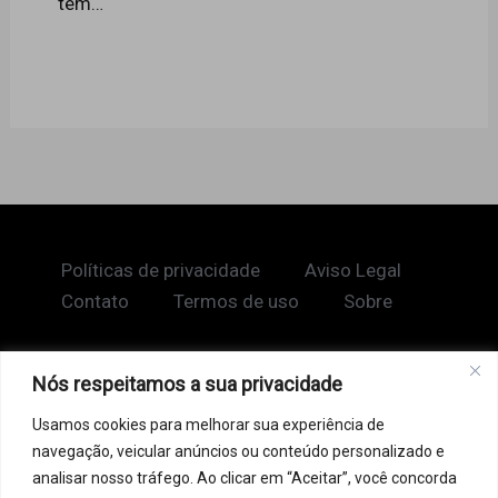
tem…
Políticas de privacidade
Aviso Legal
Contato
Termos de uso
Sobre
Nós respeitamos a sua privacidade
Copyright © 2026 Shape Lendário
Usamos cookies para melhorar sua experiência de
Ao acessar este site, você concorda com nossos
navegação, veicular anúncios ou conteúdo personalizado e
Termos de Uso e Política de Privacidade. Este site
analisar nosso tráfego. Ao clicar em “Aceitar”, você concorda