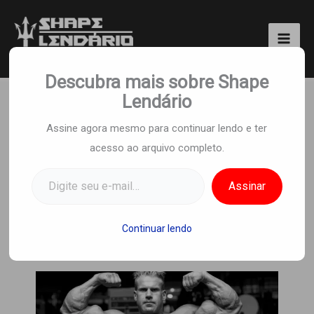
Ir
para
o
Shape Lendário
conteúdo
Descubra mais sobre Shape
Lendário
Treino Destruidor 12
Assine agora mesmo para continuar lendo e ter
acesso ao arquivo completo.
Semanas Para Queimar
Digite seu e-mail…
Gordura Corporal e
Assinar
Perder Barriga
Continuar lendo
Por
Equipe Shape Lendario
/
1 de março de
2024