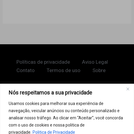
Políticas de privacidade
Aviso Legal
Contato
Termos de uso
Sobre
Nós respeitamos a sua privacidade
Copyright © 2026 Shape Lendário
Usamos cookies para melhorar sua experiência de
Ao acessar este site, você concorda com nossos
navegação, veicular anúncios ou conteúdo personalizado e
Termos de Uso e Política de Privacidade. Este site
analisar nosso tráfego. Ao clicar em “Aceitar”, você concorda
pode conter links patrocinados, incluindo do Google
com o uso de cookies e nossa politica de
AdSense, e links de afiliados. Podemos receber uma
privacidade.
Politica de Privacidade