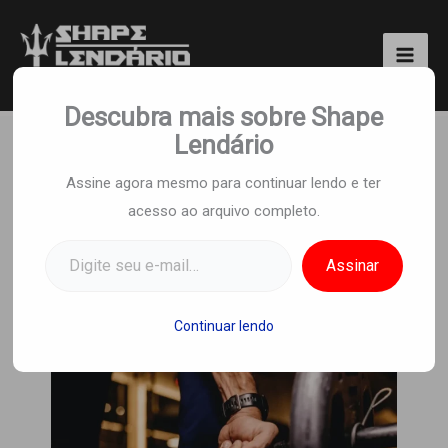
Ir
para
o
Shape Lendário
conteúdo
Descubra mais sobre Shape
Lendário
Treino ABCD: Por que o
Assine agora mesmo para continuar lendo e ter
acesso ao arquivo completo.
Método P.H.U.L é a
Digite seu e-mail…
Chave para Hipertrofia?
Assinar
Por
Equipe Shape Lendario
/
20 de março de
2024
Continuar lendo