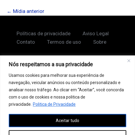
←
Mídia anterior
Políticas de privacidade
Aviso Legal
Contato
Termos de uso
Sobre
Nós respeitamos a sua privacidade
Copyright © 2026 Shape Lendário
Usamos cookies para melhorar sua experiência de
Ao acessar este site, você concorda com nossos
navegação, veicular anúncios ou conteúdo personalizado e
Termos de Uso e Política de Privacidade. Este site
analisar nosso tráfego. Ao clicar em “Aceitar”, você concorda
pode conter links patrocinados, incluindo do Google
com o uso de cookies e nossa politica de
AdSense, e links de afiliados. Podemos receber uma
privacidade.
Politica de Privacidade
comissão por vendas feitas através desses links. o
Aceitar tudo
conteúdo aqui presente, incluindo textos, é protegido
por direitos autorais e não pode ser reproduzido,