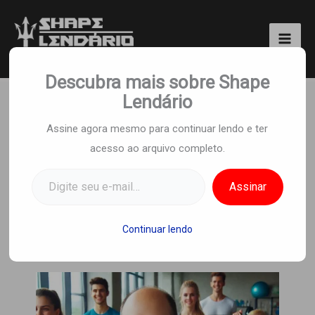
Ir
para
o
Shape Lendário
conteúdo
Descubra mais sobre Shape
Lendário
Musculação Emagrece?
Assine agora mesmo para continuar lendo e ter
acesso ao arquivo completo.
Entenda Como
Digite seu e-mail…
Potencializar Seus
Assinar
Resultados
Continuar lendo
Por
Equipe Shape Lendario
/
23 de dezembro
de 2024