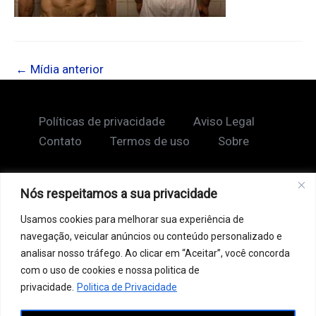
←
Mídia anterior
Políticas de privacidade
Aviso Legal
Contato
Termos de uso
Sobre
Nós respeitamos a sua privacidade
Copyright © 2026 Shape Lendário
Usamos cookies para melhorar sua experiência de
Ao acessar este site, você concorda com nossos
navegação, veicular anúncios ou conteúdo personalizado e
Termos de Uso e Política de Privacidade. Este site
analisar nosso tráfego. Ao clicar em “Aceitar”, você concorda
pode conter links patrocinados, incluindo do Google
com o uso de cookies e nossa politica de
AdSense, e links de afiliados. Podemos receber uma
privacidade.
Politica de Privacidade
comissão por vendas feitas através desses links. o