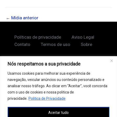
←
Mídia anterior
Políticas de privacidade
Aviso Legal
Contato
Termos de uso
Sobre
Nós respeitamos a sua privacidade
Copyright © 2026 Shape Lendário
Usamos cookies para melhorar sua experiência de
Ao acessar este site, você concorda com nossos
navegação, veicular anúncios ou conteúdo personalizado e
Termos de Uso e Política de Privacidade. Este site
analisar nosso tráfego. Ao clicar em “Aceitar”, você concorda
pode conter links patrocinados, incluindo do Google
com o uso de cookies e nossa politica de
AdSense, e links de afiliados. Podemos receber uma
privacidade.
Politica de Privacidade
comissão por vendas feitas através desses links. o
Aceitar tudo
conteúdo aqui presente, incluindo textos, é protegido