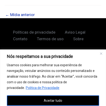
←
Mídia anterior
Políticas de privacidade
Aviso Legal
Contato
Termos de uso
Sobre
Nós respeitamos a sua privacidade
Copyright © 2026 Shape Lendário
Usamos cookies para melhorar sua experiência de
Ao acessar este site, você concorda com nossos
navegação, veicular anúncios ou conteúdo personalizado e
Termos de Uso e Política de Privacidade. Este site
analisar nosso tráfego. Ao clicar em “Aceitar”, você concorda
pode conter links patrocinados, incluindo do Google
com o uso de cookies e nossa politica de
AdSense, e links de afiliados. Podemos receber uma
privacidade.
Politica de Privacidade
comissão por vendas feitas através desses links. o
Aceitar tudo
conteúdo aqui presente, incluindo textos, é protegido