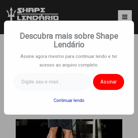
Ir
para
o
Shape Lendário
conteúdo
Descubra mais sobre Shape
Lendário
Você está Treinando
Assine agora mesmo para continuar lendo e ter
acesso ao arquivo completo.
Panturrilha Errado! 8
Digite seu e-mail…
Hacks para Ganhar
Assinar
Panturrilhas Rápido
Continuar lendo
Por
Equipe Shape Lendario
/
2 de fevereiro de
2024