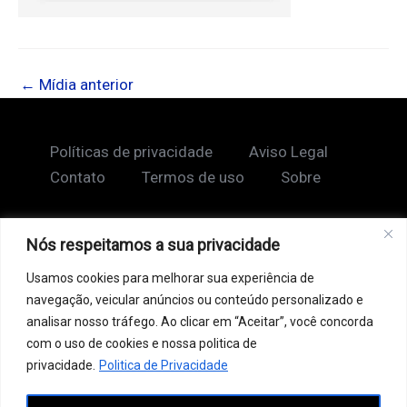
←
Mídia anterior
Políticas de privacidade
Aviso Legal
Contato
Termos de uso
Sobre
Nós respeitamos a sua privacidade
Copyright © 2026 Shape Lendário
Usamos cookies para melhorar sua experiência de
Ao acessar este site, você concorda com nossos
navegação, veicular anúncios ou conteúdo personalizado e
Termos de Uso e Política de Privacidade. Este site
analisar nosso tráfego. Ao clicar em “Aceitar”, você concorda
pode conter links patrocinados, incluindo do Google
com o uso de cookies e nossa politica de
AdSense, e links de afiliados. Podemos receber uma
privacidade.
Politica de Privacidade
comissão por vendas feitas através desses links. o