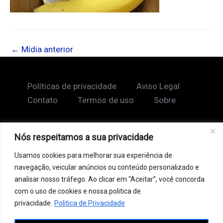
←
Mídia anterior
Políticas de privacidade
Aviso Legal
Contato
Termos de uso
Sobre
Nós respeitamos a sua privacidade
Copyright © 2026 Shape Lendário
Usamos cookies para melhorar sua experiência de
Ao acessar este site, você concorda com nossos
navegação, veicular anúncios ou conteúdo personalizado e
Termos de Uso e Política de Privacidade. Este site
analisar nosso tráfego. Ao clicar em “Aceitar”, você concorda
pode conter links patrocinados, incluindo do Google
com o uso de cookies e nossa politica de
AdSense, e links de afiliados. Podemos receber uma
privacidade.
Politica de Privacidade
comissão por vendas feitas através desses links. o