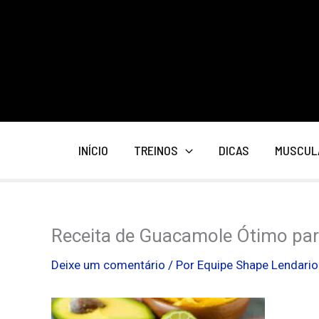
Ir
para
o
conteúdo
INÍCIO
TREINOS
DICAS
MUSCUL
Receita de Guacamole Ótimo par
Deixe um comentário
/ Por
Equipe Shape Lendari