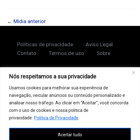
←
Mídia anterior
Políticas de privacidade
Aviso Legal
Contato
Termos de uso
Sobre
Nós respeitamos a sua privacidade
Copyright © 2026 Shape Lendário
Usamos cookies para melhorar sua experiência de
Ao acessar este site, você concorda com nossos
navegação, veicular anúncios ou conteúdo personalizado e
Termos de Uso e Política de Privacidade. Este site
analisar nosso tráfego. Ao clicar em “Aceitar”, você concorda
pode conter links patrocinados, incluindo do Google
com o uso de cookies e nossa politica de
AdSense, e links de afiliados. Podemos receber uma
privacidade.
Politica de Privacidade
comissão por vendas feitas através desses links. o
Aceitar tudo
conteúdo aqui presente, incluindo textos, é protegido