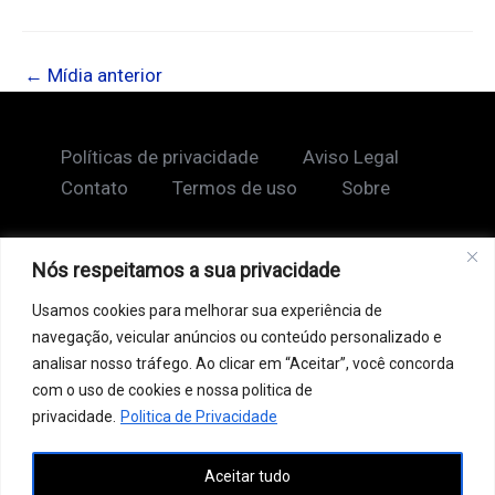
←
Mídia anterior
Políticas de privacidade
Aviso Legal
Contato
Termos de uso
Sobre
Nós respeitamos a sua privacidade
Copyright © 2026 Shape Lendário
Usamos cookies para melhorar sua experiência de
Ao acessar este site, você concorda com nossos
navegação, veicular anúncios ou conteúdo personalizado e
Termos de Uso e Política de Privacidade. Este site
analisar nosso tráfego. Ao clicar em “Aceitar”, você concorda
pode conter links patrocinados, incluindo do Google
com o uso de cookies e nossa politica de
AdSense, e links de afiliados. Podemos receber uma
privacidade.
Politica de Privacidade
comissão por vendas feitas através desses links. o
Aceitar tudo
conteúdo aqui presente, incluindo textos, é protegido