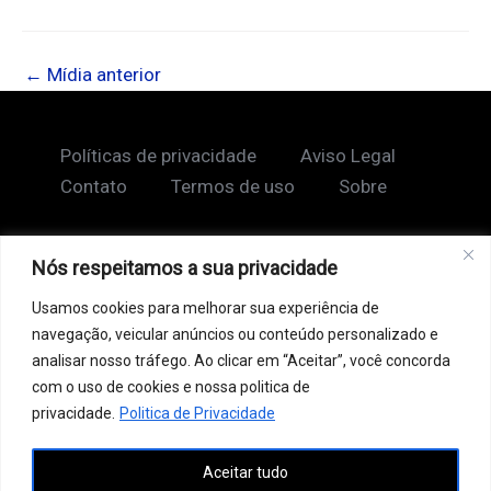
←
Mídia anterior
Políticas de privacidade
Aviso Legal
Contato
Termos de uso
Sobre
Nós respeitamos a sua privacidade
Copyright © 2026 Shape Lendário
Usamos cookies para melhorar sua experiência de
Ao acessar este site, você concorda com nossos
navegação, veicular anúncios ou conteúdo personalizado e
Termos de Uso e Política de Privacidade. Este site
analisar nosso tráfego. Ao clicar em “Aceitar”, você concorda
pode conter links patrocinados, incluindo do Google
com o uso de cookies e nossa politica de
AdSense, e links de afiliados. Podemos receber uma
privacidade.
Politica de Privacidade
comissão por vendas feitas através desses links. o
Aceitar tudo
conteúdo aqui presente, incluindo textos, é protegido