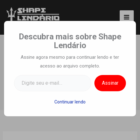
Ir
para
o
Shape Lendário
conteúdo
Descubra mais sobre Shape
Lendário
Phil Heath Rotina de
Assine agora mesmo para continuar lendo e ter
acesso ao arquivo completo.
Treinos e Dieta
Digite seu e-mail…
Por
Equipe Shape Lendario
/
14 de fevereiro
Assinar
de 2024
Continuar lendo