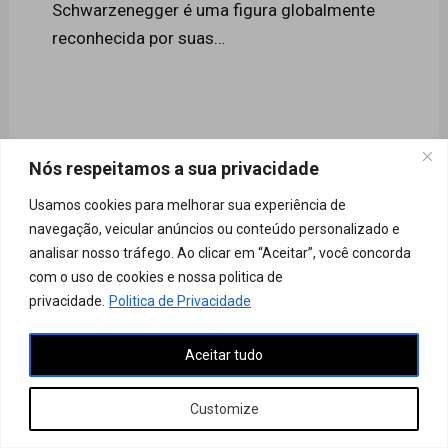
Schwarzenegger é uma figura globalmente
reconhecida por suas…
Nós respeitamos a sua privacidade
Usamos cookies para melhorar sua experiência de
navegação, veicular anúncios ou conteúdo personalizado e
analisar nosso tráfego. Ao clicar em “Aceitar”, você concorda
Políticas de privacidade
Aviso Legal
com o uso de cookies e nossa politica de
privacidade.
Politica de Privacidade
Contato
Termos de uso
Sobre
Aceitar tudo
Copyright © 2026 Shape Lendário
Customize
Ao acessar este site, você concorda com nossos