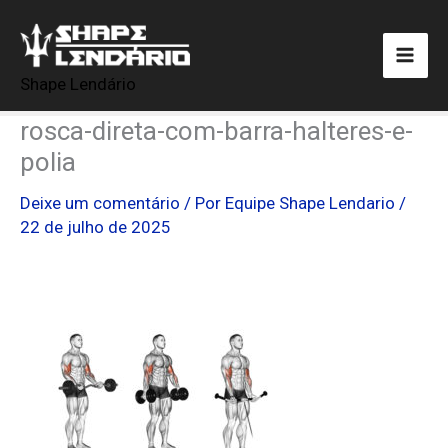
Ir
para
o
Shape Lendário
conteúdo
rosca-direta-com-barra-halteres-e-
polia
Deixe um comentário
/ Por
Equipe Shape Lendario
/
22 de julho de 2025