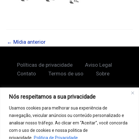
←
Mídia anterior
Políticas de privacidade
Aviso Legal
Contato
Termos de uso
Sobre
Nós respeitamos a sua privacidade
Copyright © 2026 Shape Lendário
Usamos cookies para melhorar sua experiência de
Ao acessar este site, você concorda com nossos
navegação, veicular anúncios ou conteúdo personalizado e
Termos de Uso e Política de Privacidade. Este site
analisar nosso tráfego. Ao clicar em “Aceitar”, você concorda
pode conter links patrocinados, incluindo do Google
com o uso de cookies e nossa politica de
AdSense, e links de afiliados. Podemos receber uma
privacidade.
Politica de Privacidade