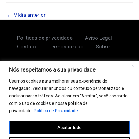
←
Mídia anterior
Políticas de privacidade
Aviso Legal
Contato
Termos de uso
Sobre
Nós respeitamos a sua privacidade
Copyright © 2026 Shape Lendário
Usamos cookies para melhorar sua experiência de
Ao acessar este site, você concorda com nossos
navegação, veicular anúncios ou conteúdo personalizado e
Termos de Uso e Política de Privacidade. Este site
analisar nosso tráfego. Ao clicar em “Aceitar”, você concorda
pode conter links patrocinados, incluindo do Google
com o uso de cookies e nossa politica de
AdSense, e links de afiliados. Podemos receber uma
privacidade.
Politica de Privacidade
comissão por vendas feitas através desses links. o
Aceitar tudo
conteúdo aqui presente, incluindo textos, é protegido
por direitos autorais e não pode ser reproduzido,