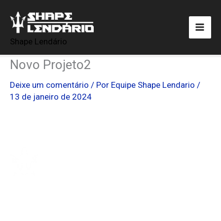
Ir
para
o
Shape Lendário
conteúdo
Novo Projeto2
Deixe um comentário
/ Por
Equipe Shape Lendario
/
13 de janeiro de 2024