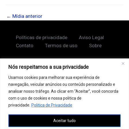
←
Mídia anterior
Políticas de privacidade
Aviso Legal
Contato
Termos de uso
Sobre
Nós respeitamos a sua privacidade
Copyright © 2026 Shape Lendário
Usamos cookies para melhorar sua experiência de
Ao acessar este site, você concorda com nossos
navegação, veicular anúncios ou conteúdo personalizado e
Termos de Uso e Política de Privacidade. Este site
analisar nosso tráfego. Ao clicar em “Aceitar”, você concorda
pode conter links patrocinados, incluindo do Google
com o uso de cookies e nossa politica de
AdSense, e links de afiliados. Podemos receber uma
privacidade.
Politica de Privacidade
comissão por vendas feitas através desses links. o
Aceitar tudo
conteúdo aqui presente, incluindo textos, é protegido