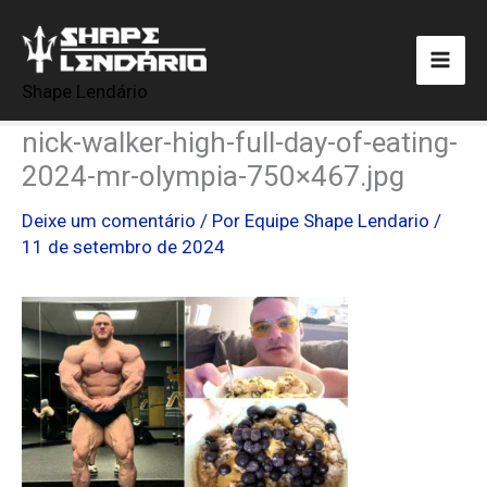
Ir
para
o
Shape Lendário
conteúdo
nick-walker-high-full-day-of-eating-
2024-mr-olympia-750×467.jpg
Deixe um comentário
/ Por
Equipe Shape Lendario
/
11 de setembro de 2024