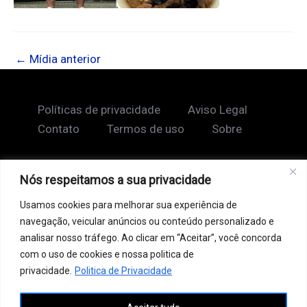
←
Mídia anterior
Políticas de privacidade
Aviso Legal
Contato
Termos de uso
Sobre
Nós respeitamos a sua privacidade
Copyright © 2026 Shape Lendário
Usamos cookies para melhorar sua experiência de
Ao acessar este site, você concorda com nossos
navegação, veicular anúncios ou conteúdo personalizado e
Termos de Uso e Política de Privacidade. Este site
analisar nosso tráfego. Ao clicar em “Aceitar”, você concorda
pode conter links patrocinados, incluindo do Google
com o uso de cookies e nossa politica de
AdSense, e links de afiliados. Podemos receber uma
privacidade.
Politica de Privacidade
comissão por vendas feitas através desses links. o