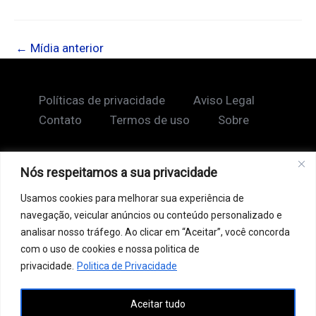
←
Mídia anterior
Políticas de privacidade
Aviso Legal
Contato
Termos de uso
Sobre
Nós respeitamos a sua privacidade
Copyright © 2026 Shape Lendário
Usamos cookies para melhorar sua experiência de
Ao acessar este site, você concorda com nossos
navegação, veicular anúncios ou conteúdo personalizado e
Termos de Uso e Política de Privacidade. Este site
analisar nosso tráfego. Ao clicar em “Aceitar”, você concorda
pode conter links patrocinados, incluindo do Google
com o uso de cookies e nossa politica de
AdSense, e links de afiliados. Podemos receber uma
privacidade.
Politica de Privacidade
comissão por vendas feitas através desses links. o
Aceitar tudo
conteúdo aqui presente, incluindo textos, é protegido