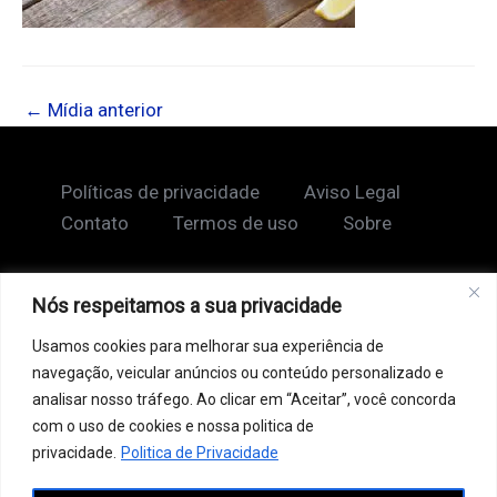
←
Mídia anterior
Políticas de privacidade
Aviso Legal
Contato
Termos de uso
Sobre
Nós respeitamos a sua privacidade
Copyright © 2026 Shape Lendário
Usamos cookies para melhorar sua experiência de
Ao acessar este site, você concorda com nossos
navegação, veicular anúncios ou conteúdo personalizado e
Termos de Uso e Política de Privacidade. Este site
analisar nosso tráfego. Ao clicar em “Aceitar”, você concorda
pode conter links patrocinados, incluindo do Google
com o uso de cookies e nossa politica de
AdSense, e links de afiliados. Podemos receber uma
privacidade.
Politica de Privacidade
comissão por vendas feitas através desses links. o