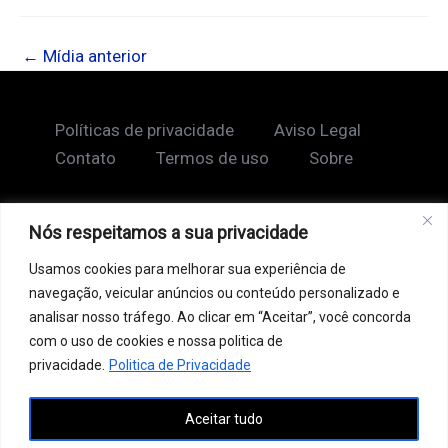
←
Mídia anterior
Políticas de privacidade
Aviso Legal
Contato
Termos de uso
Sobre
Nós respeitamos a sua privacidade
Copyright © 2026 Shape Lendário
Usamos cookies para melhorar sua experiência de
Ao acessar este site, você concorda com nossos
navegação, veicular anúncios ou conteúdo personalizado e
Termos de Uso e Política de Privacidade. Este site
analisar nosso tráfego. Ao clicar em “Aceitar”, você concorda
pode conter links patrocinados, incluindo do Google
com o uso de cookies e nossa politica de
AdSense, e links de afiliados. Podemos receber uma
privacidade.
Politica de Privacidade
comissão por vendas feitas através desses links. o
Aceitar tudo
conteúdo aqui presente, incluindo textos, é protegido