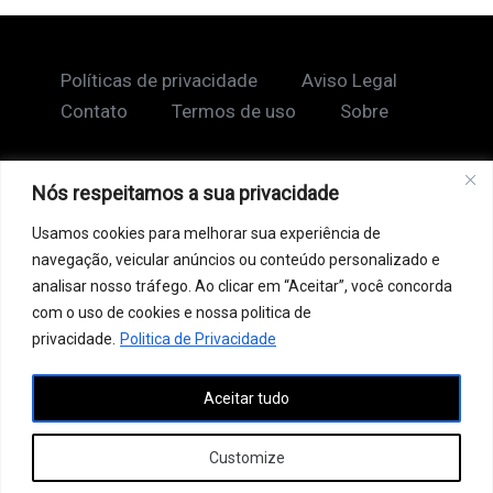
Políticas de privacidade
Aviso Legal
Contato
Termos de uso
Sobre
Nós respeitamos a sua privacidade
Copyright © 2026 Shape Lendário
Usamos cookies para melhorar sua experiência de
Ao acessar este site, você concorda com nossos
navegação, veicular anúncios ou conteúdo personalizado e
Termos de Uso e Política de Privacidade. Este site
analisar nosso tráfego. Ao clicar em “Aceitar”, você concorda
pode conter links patrocinados, incluindo do Google
com o uso de cookies e nossa politica de
AdSense, e links de afiliados. Podemos receber uma
privacidade.
Politica de Privacidade
comissão por vendas feitas através desses links. o
Aceitar tudo
conteúdo aqui presente, incluindo textos, é protegido
por direitos autorais e não pode ser reproduzido,
Customize
distribuído ou utilizado sem autorização prévia.