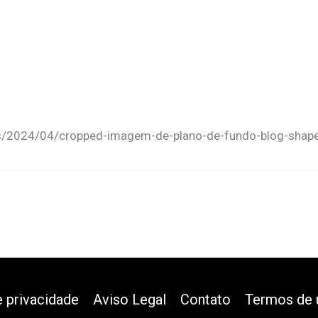
ds/2024/04/cropped-imagem-de-plano-de-fundo-blog-shape-
e privacidade
Aviso Legal
Contato
Termos de 