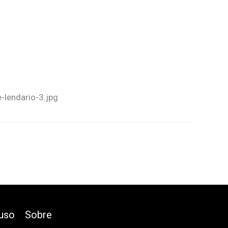
lendario-3.jpg
uso
Sobre