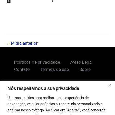
←
Mídia anterior
Políticas de privacidade
Aviso Legal
Contato
Termos de uso
Sobre
Nós respeitamos a sua privacidade
Copyright © 2026 Shape Lendário
Usamos cookies para melhorar sua experiência de
Ao acessar este site, você concorda com nossos
navegação, veicular anúncios ou conteúdo personalizado e
Termos de Uso e Política de Privacidade. Este site
analisar nosso tráfego. Ao clicar em “Aceitar”, você concorda