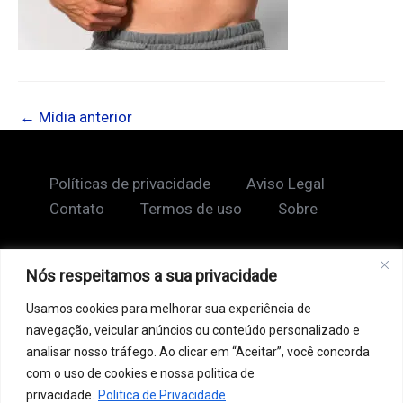
←
Mídia anterior
Políticas de privacidade
Aviso Legal
Contato
Termos de uso
Sobre
Nós respeitamos a sua privacidade
Copyright © 2026 Shape Lendário
Usamos cookies para melhorar sua experiência de
Ao acessar este site, você concorda com nossos
navegação, veicular anúncios ou conteúdo personalizado e
Termos de Uso e Política de Privacidade. Este site
analisar nosso tráfego. Ao clicar em “Aceitar”, você concorda
pode conter links patrocinados, incluindo do Google
com o uso de cookies e nossa politica de
AdSense, e links de afiliados. Podemos receber uma
privacidade.
Politica de Privacidade