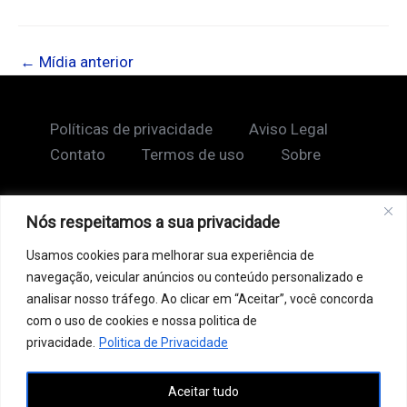
←
Mídia anterior
Políticas de privacidade
Aviso Legal
Contato
Termos de uso
Sobre
Nós respeitamos a sua privacidade
Copyright © 2026 Shape Lendário
Usamos cookies para melhorar sua experiência de
Ao acessar este site, você concorda com nossos
navegação, veicular anúncios ou conteúdo personalizado e
Termos de Uso e Política de Privacidade. Este site
analisar nosso tráfego. Ao clicar em “Aceitar”, você concorda
pode conter links patrocinados, incluindo do Google
com o uso de cookies e nossa politica de
AdSense, e links de afiliados. Podemos receber uma
privacidade.
Politica de Privacidade
comissão por vendas feitas através desses links. o
Aceitar tudo
conteúdo aqui presente, incluindo textos, é protegido