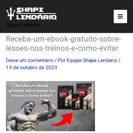
Ir
para
o
Shape Lendário
conteúdo
Receba-um-ebook-gratuito-sobre-
lesoes-nos-treinos-e-como-evitar
Deixe um comentário
/ Por
Equipe Shape Lendario
/
19 de outubro de 2023