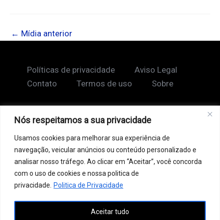
←
Mídia anterior
Políticas de privacidade
Aviso Legal
Contato
Termos de uso
Sobre
Nós respeitamos a sua privacidade
Copyright © 2026 Shape Lendário
Usamos cookies para melhorar sua experiência de
Ao acessar este site, você concorda com nossos
navegação, veicular anúncios ou conteúdo personalizado e
Termos de Uso e Política de Privacidade. Este site
analisar nosso tráfego. Ao clicar em “Aceitar”, você concorda
pode conter links patrocinados, incluindo do Google
com o uso de cookies e nossa politica de
AdSense, e links de afiliados. Podemos receber uma
privacidade.
Politica de Privacidade
comissão por vendas feitas através desses links. o
Aceitar tudo
conteúdo aqui presente, incluindo textos, é protegido