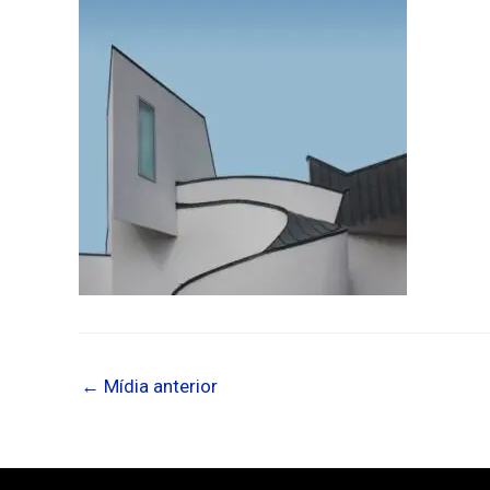
←
Mídia anterior