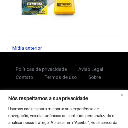
←
Mídia anterior
Políticas de privacidade
Aviso Legal
Contato
Termos de uso
Sobre
Nós respeitamos a sua privacidade
Copyright © 2026 Shape Lendário
Usamos cookies para melhorar sua experiência de
Ao acessar este site, você concorda com nossos
navegação, veicular anúncios ou conteúdo personalizado e
Termos de Uso e Política de Privacidade. Este site
analisar nosso tráfego. Ao clicar em “Aceitar”, você concorda