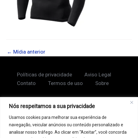
←
Mídia anterior
Políticas de privacidade
Aviso Legal
Contato
Termos de uso
Sobre
Nós respeitamos a sua privacidade
Copyright © 2026 Shape Lendário
Usamos cookies para melhorar sua experiência de
Ao acessar este site, você concorda com nossos
navegação, veicular anúncios ou conteúdo personalizado e
Termos de Uso e Política de Privacidade. Este site
analisar nosso tráfego. Ao clicar em “Aceitar”, você concorda