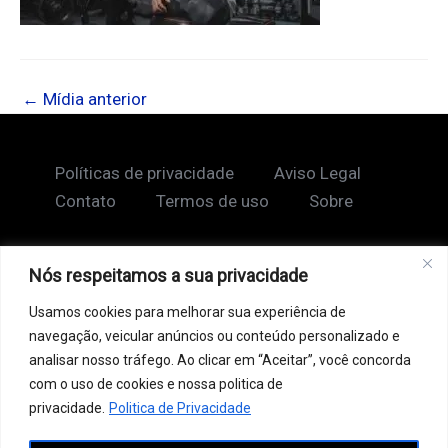
←
Mídia anterior
Políticas de privacidade
Aviso Legal
Contato
Termos de uso
Sobre
Nós respeitamos a sua privacidade
Copyright © 2026 Shape Lendário
Usamos cookies para melhorar sua experiência de
Ao acessar este site, você concorda com nossos
navegação, veicular anúncios ou conteúdo personalizado e
Termos de Uso e Política de Privacidade. Este site
analisar nosso tráfego. Ao clicar em “Aceitar”, você concorda
pode conter links patrocinados, incluindo do Google
com o uso de cookies e nossa politica de
AdSense, e links de afiliados. Podemos receber uma
privacidade.
Politica de Privacidade
comissão por vendas feitas através desses links. o