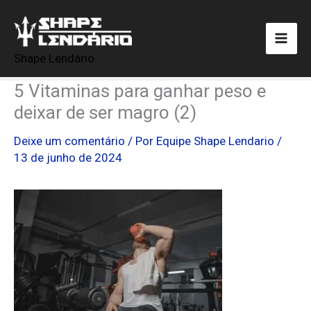
Ir
para
o
Shape Lendário
conteúdo
5 Vitaminas para ganhar peso e
deixar de ser magro (2)
Deixe um comentário
/ Por
Equipe Shape Lendario
/
13 de junho de 2024