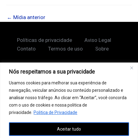
←
Mídia anterior
Políticas de privacidade
Aviso Legal
Contato
Termos de uso
Sobre
Nós respeitamos a sua privacidade
Copyright © 2026 Shape Lendário
Usamos cookies para melhorar sua experiência de
Ao acessar este site, você concorda com nossos
navegação, veicular anúncios ou conteúdo personalizado e
Termos de Uso e Política de Privacidade. Este site
analisar nosso tráfego. Ao clicar em “Aceitar”, você concorda
pode conter links patrocinados, incluindo do Google
com o uso de cookies e nossa politica de
AdSense, e links de afiliados. Podemos receber uma
privacidade.
Politica de Privacidade
comissão por vendas feitas através desses links. o
Aceitar tudo
conteúdo aqui presente, incluindo textos, é protegido