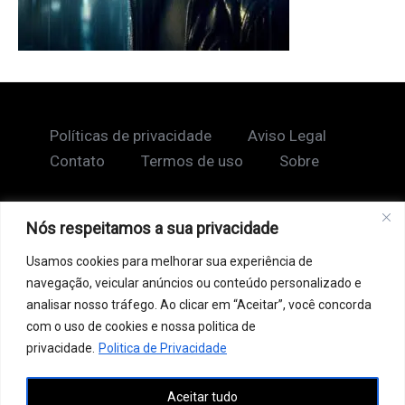
Políticas de privacidade
Aviso Legal
Contato
Termos de uso
Sobre
Nós respeitamos a sua privacidade
Copyright © 2026 Shape Lendário
Usamos cookies para melhorar sua experiência de
Ao acessar este site, você concorda com nossos
navegação, veicular anúncios ou conteúdo personalizado e
Termos de Uso e Política de Privacidade. Este site
analisar nosso tráfego. Ao clicar em “Aceitar”, você concorda
pode conter links patrocinados, incluindo do Google
com o uso de cookies e nossa politica de
AdSense, e links de afiliados. Podemos receber uma
privacidade.
Politica de Privacidade
comissão por vendas feitas através desses links. o
Aceitar tudo
conteúdo aqui presente, incluindo textos, é protegido